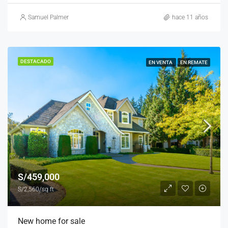
Samuel Palmer
hace 11 años
DESTACADO
EN VENTA
EN REMATE
S/459,000
S/2,560/sq ft
New home for sale