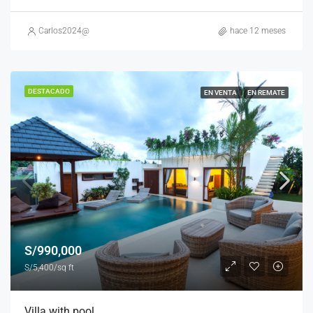
Carlos2024@
hace 12 meses
DESTACADO
EN VENTA
EN REMATE
S/990,000
S/5,400/sq ft
Villa with pool