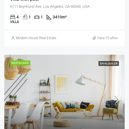
6111 Brynhurst Ave, Los Angeles, CA 90043, USA
4
1
1
3410
m²
VILLA
Modern House Real Estate
hace 10 años
DESTACADO
EN ALQUILER