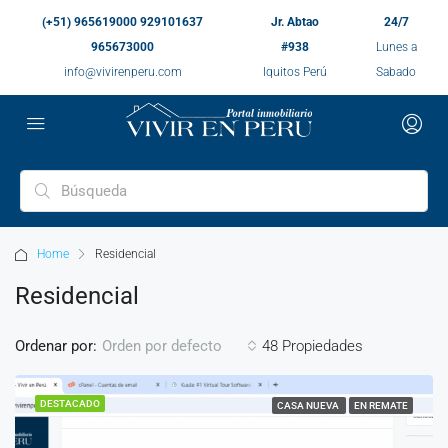
(+51) 965619000 929101637
Jr. Abtao
24/7
965673000
#938
Lunes a
info@vivirenperu.com
Iquitos Perú
Sabado
Home
Residencial
Residencial
Ordenar por:
48 Propiedades
Orden por defecto
DESTACADO
CASA NUEVA
EN REMATE