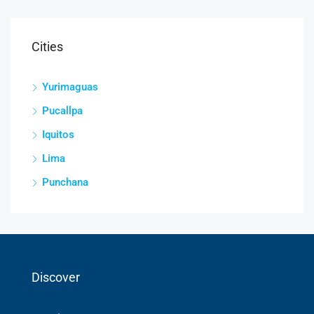
Cities
Yurimaguas
Pucallpa
Iquitos
Lima
Punchana
Discover