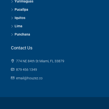
Yurimaguas
Pucallpa
Iquitos
Lima
Punchana
Contact Us
774 NE 84th St Miami, FL 33879
879 456 1349
email@houzez.co