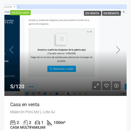
DESTACADO
EN VENTA
EN REMATE
S/120
Casa en venta
Malecón Perú Mz L Lote 4J
2
2
1
100
m²
CASA MULTIFAMILIAR