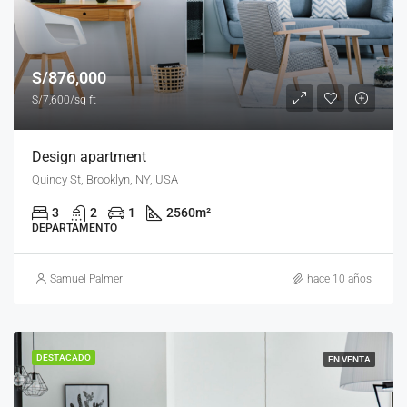
S/876,000
S/7,600/sq ft
Design apartment
Quincy St, Brooklyn, NY, USA
3
2
1
2560
m²
DEPARTAMENTO
Samuel Palmer
hace 10 años
DESTACADO
EN VENTA