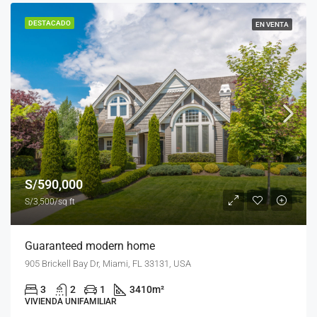
DESTACADO
EN VENTA
S/590,000
S/3,500/sq ft
Guaranteed modern home
905 Brickell Bay Dr, Miami, FL 33131, USA
3
2
1
3410
m²
VIVIENDA UNIFAMILIAR