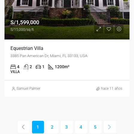
S/1,599,000
S/15,000/sq ft
Equestrian Villa
3385 Pan American Dr, Miami, FL 33133, USA
4
2
1
1200
m²
VILLA
Samuel Palmer
hace 11 años
1
2
3
4
5