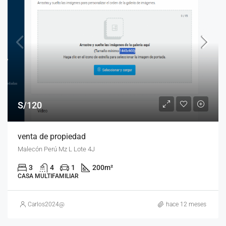
S/120
venta de propiedad
Malecón Perú Mz L Lote 4J
3
4
1
200
m²
CASA MULTIFAMILIAR
Carlos2024@
hace 12 meses