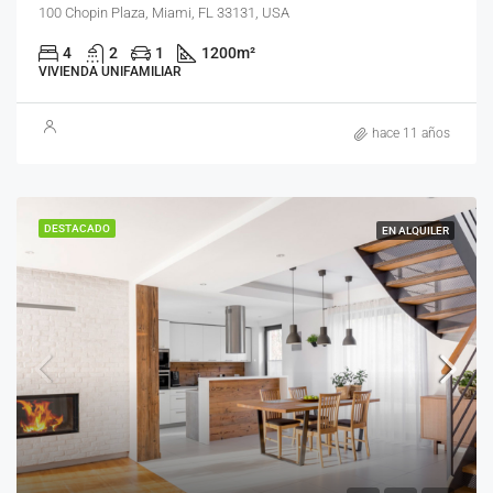
100 Chopin Plaza, Miami, FL 33131, USA
4
2
1
1200
m²
VIVIENDA UNIFAMILIAR
hace 11 años
DESTACADO
EN ALQUILER