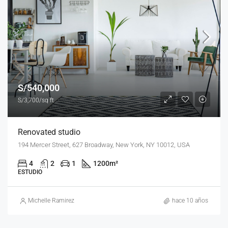
S/540,000
S/3,700/sq ft
Renovated studio
194 Mercer Street, 627 Broadway, New York, NY 10012, USA
4
2
1
1200
m²
ESTUDIO
Michelle Ramirez
hace 10 años