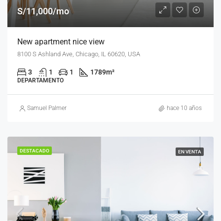
S/11,000/mo
New apartment nice view
8100 S Ashland Ave, Chicago, IL 60620, USA
3
1
1
1789
m²
DEPARTAMENTO
Samuel Palmer
hace 10 años
DESTACADO
EN VENTA