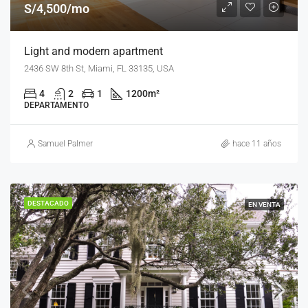
S/4,500/mo
Light and modern apartment
2436 SW 8th St, Miami, FL 33135, USA
4
2
1
1200
m²
DEPARTAMENTO
Samuel Palmer
hace 11 años
DESTACADO
EN VENTA