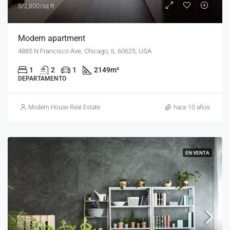
S/2,800/sq ft
Modern apartment
4885 N Francisco Ave, Chicago, IL 60625, USA
1
2
1
2149
m²
DEPARTAMENTO
Modern House Real Estate
hace 10 años
EN VENTA