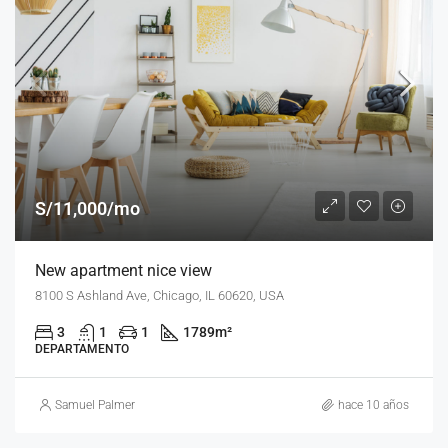
S/11,000/mo
New apartment nice view
8100 S Ashland Ave, Chicago, IL 60620, USA
3
1
1
1789
m²
DEPARTAMENTO
Samuel Palmer
hace 10 años