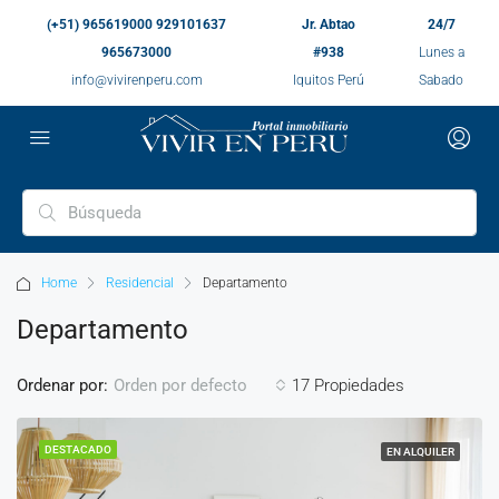
(+51) 965619000 929101637
Jr. Abtao
24/7
965673000
#938
Lunes a
info@vivirenperu.com
Iquitos Perú
Sabado
Home
Residencial
Departamento
Departamento
Ordenar por:
17 Propiedades
Orden por defecto
DESTACADO
EN ALQUILER