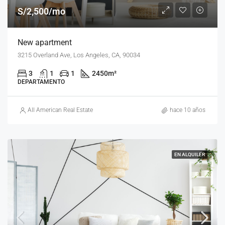
S/2,500/mo
New apartment
3215 Overland Ave, Los Angeles, CA, 90034
3
1
1
2450
m²
DEPARTAMENTO
All American Real Estate
hace 10 años
EN ALQUILER