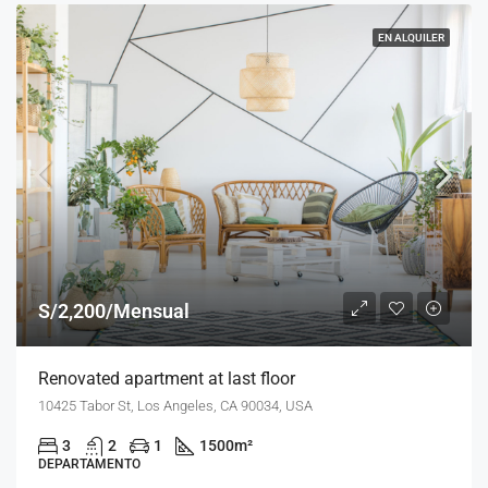
EN ALQUILER
S/2,200/Mensual
Renovated apartment at last floor
10425 Tabor St, Los Angeles, CA 90034, USA
3
2
1
1500
m²
DEPARTAMENTO