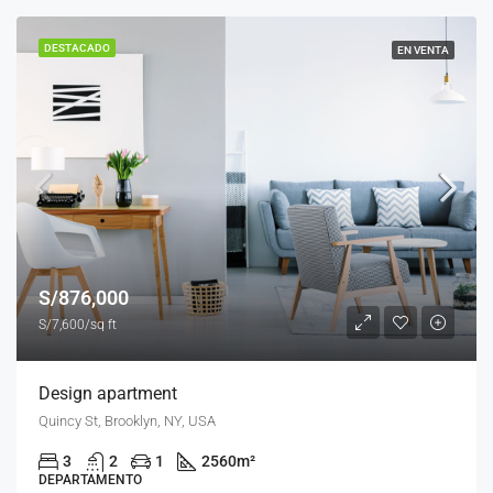
DESTACADO
EN VENTA
S/876,000
S/7,600/sq ft
Design apartment
Quincy St, Brooklyn, NY, USA
3
2
1
2560
m²
DEPARTAMENTO