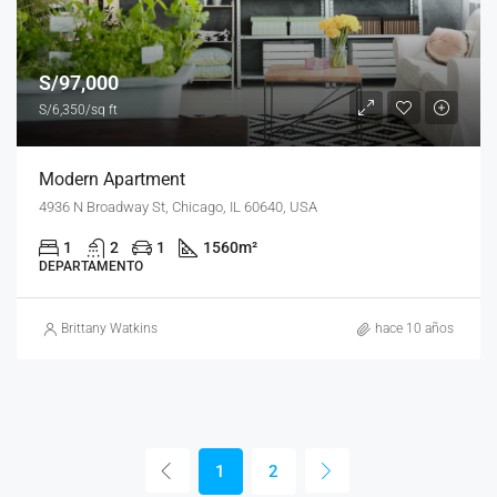
S/97,000
S/6,350/sq ft
Modern Apartment
4936 N Broadway St, Chicago, IL 60640, USA
1
2
1
1560
m²
DEPARTAMENTO
Brittany Watkins
hace 10 años
1
2