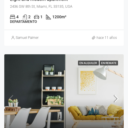
2436 SW 8th St, Miami, FL 33135, USA
4
2
1
1200
m²
DEPARTAMENTO
Samuel Palmer
hace 11 años
EN ALQUILER
EN REMATE