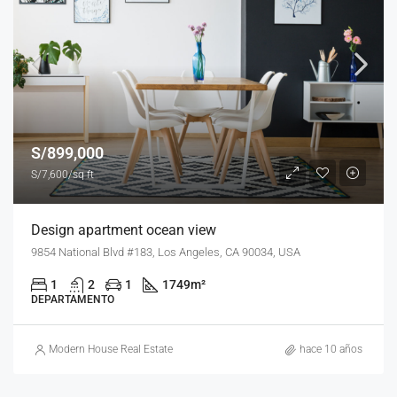
S/899,000
S/7,600/sq ft
Design apartment ocean view
9854 National Blvd #183, Los Angeles, CA 90034, USA
1
2
1
1749
m²
DEPARTAMENTO
Modern House Real Estate
hace 10 años