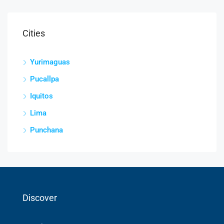
Cities
Yurimaguas
Pucallpa
Iquitos
Lima
Punchana
Discover