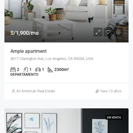
S/1,900/mo
Ample apartment
3617 Clarington Ave, Los Angeles, CA 90034, USA
2
1
1
2300
m²
DEPARTAMENTO
All American Real Estate
hace 10 años
EN VENTA