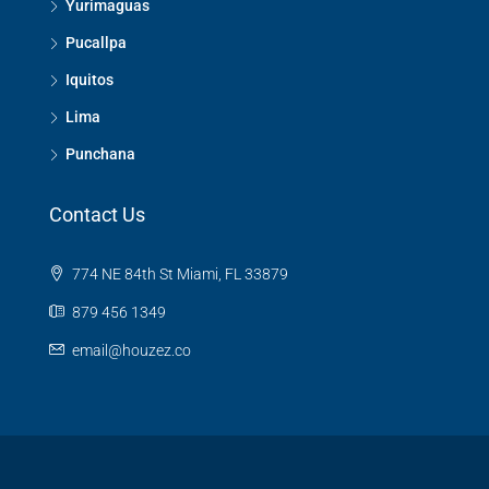
Yurimaguas
Pucallpa
Iquitos
Lima
Punchana
Contact Us
774 NE 84th St Miami, FL 33879
879 456 1349
email@houzez.co