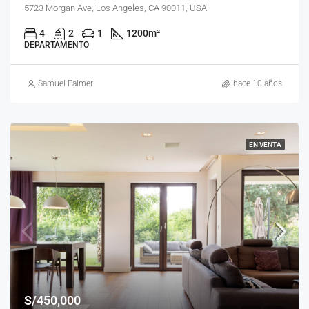
5723 Morgan Ave, Los Angeles, CA 90011, USA
4
2
1
1200
m²
DEPARTAMENTO
Samuel Palmer
hace 10 años
EN VENTA
S/450,000