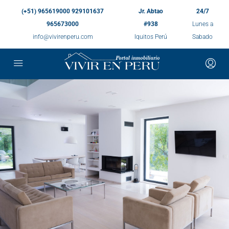
(+51) 965619000 929101637
Jr. Abtao
24/7
965673000
#938
Lunes a
info@vivirenperu.com
Iquitos Perú
Sabado