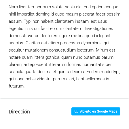
Nam liber tempor cum soluta nobis eleifend option congue
nihil imperdiet doming id quod mazim placerat facer possim
assum. Typi non habent claritatem insitam; est usus
legentis in iis qui facit eorum claritatem. Investigationes
demonstraverunt lectores legere me lius quod ii legunt
saepius. Claritas est etiam processus dynamicus, qui
sequitur mutationem consuetudium lectorum. Mirum est
notare quam littera gothica, quam nunc putamus parum
claram, anteposuerit litterarum formas humanitatis per
seacula quarta decima et quinta decima. Eodem modo typi,
qui nunc nobis videntur parum clari, fiant sollemnes in
futurum.
Dirección
Abierto en Google Maps