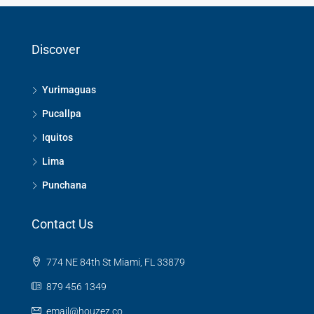
Discover
Yurimaguas
Pucallpa
Iquitos
Lima
Punchana
Contact Us
774 NE 84th St Miami, FL 33879
879 456 1349
email@houzez.co