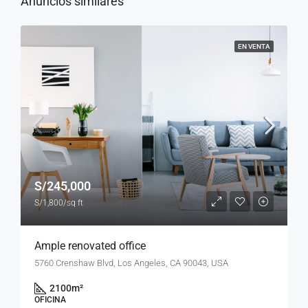
Anuncios similares
EN VENTA
S/245,000
S/1,800/sq ft
Ample renovated office
5760 Crenshaw Blvd, Los Angeles, CA 90043, USA
2100
m²
OFICINA