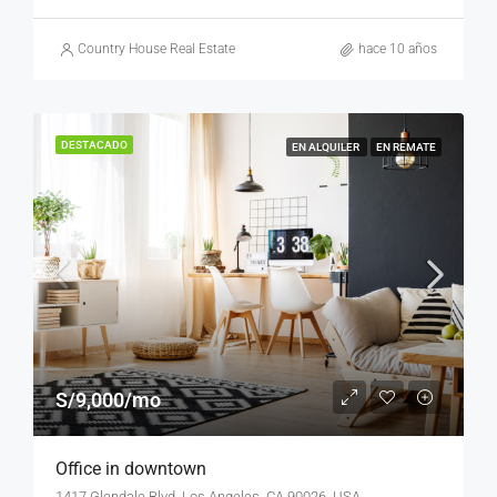
Country House Real Estate
hace 10 años
DESTACADO
EN ALQUILER
EN REMATE
S/9,000/mo
Office in downtown
1417 Glendale Blvd, Los Angeles, CA 90026, USA