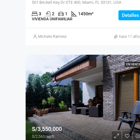
501 Brickell Key Dr STE 400, Miami, FL 33131, USA
3
2
1
1450
m²
Detalles
VIVIENDA UNIFAMILIAR
Michelle Ramirez
hace 11 año
EN VENT
S/3,550,000
S/2,560/sq ft