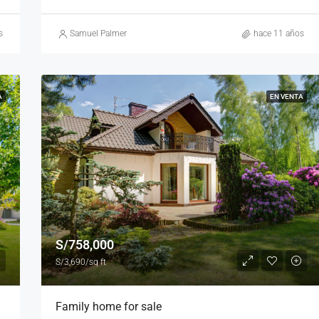
s
Samuel Palmer
hace 11 años
A
EN VENTA
S/758,000
S/3,690/sq ft
Family home for sale