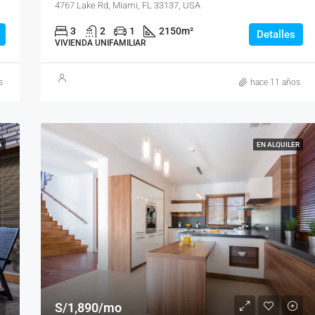
4767 Lake Rd, Miami, FL 33137, USA
3
2
1
2150
m²
Detalles
VIVIENDA UNIFAMILIAR
s
hace 11 años
A
EN ALQUILER
S/1,890/mo