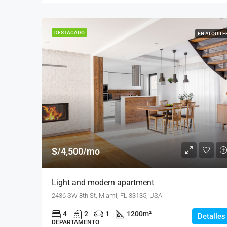
DESTACADO
EN ALQUILE
S/4,500/mo
Light and modern apartment
2436 SW 8th St, Miami, FL 33135, USA
4
2
1
1200
m²
Detalles
DEPARTAMENTO