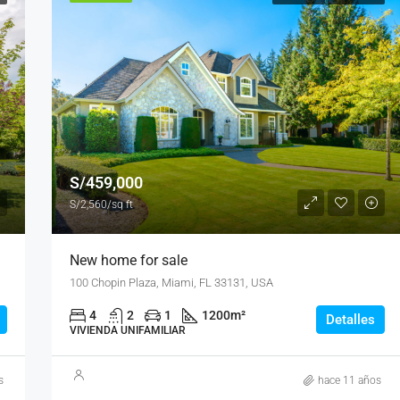
DESTACADO
EN A
S/9,000/mo
S/459,000
S/2,560/sq ft
New home for sale
100 Chopin Plaza, Miami, FL 33131, USA
4
2
1
1200
m²
Detalles
VIVIENDA UNIFAMILIAR
s
hace 11 años