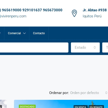
1) 965619000 929101637 965673000
Jr. Abtao #938
@vivirenperu.com
Iquitos Perú
Comercial
Contacto
Estado
T
Ordenar por:
Orden por defecto
DESTACADO
A
EN VENTA
EN REMATE