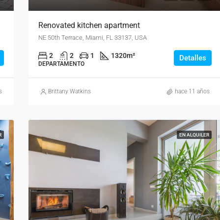
Renovated kitchen apartment
NE 50th Terrace, Miami, FL 33137, USA
2
2
1
1320
m²
Detalles
DEPARTAMENTO
s
Brittany Watkins
hace 11 años
R
EN ALQUILER