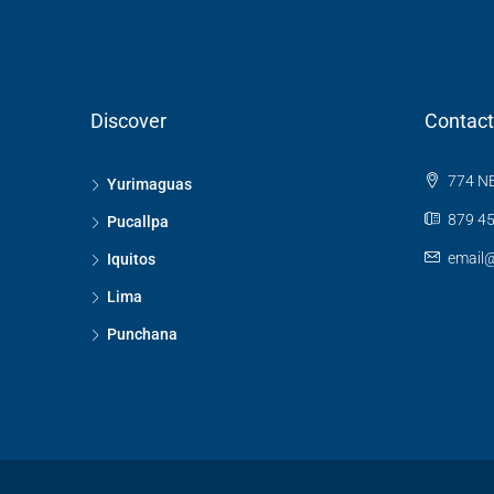
Discover
Contact
774 NE
Yurimaguas
879 45
Pucallpa
email
Iquitos
Lima
Punchana