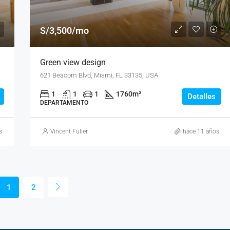
S/3,500/mo
Green view design
621 Beacom Blvd, Miami, FL 33135, USA
1
1
1
1760
m²
Detalles
DEPARTAMENTO
s
Vincent Fuller
hace 11 años
1
2