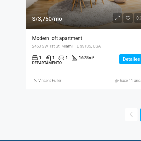
S/3,750/mo
Modern loft apartment
2450 SW 1st St, Miami, FL 33135, USA
1
1
1
1678
m²
Detalles
DEPARTAMENTO
Vincent Fuller
hace 11 año