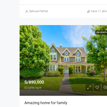
Samuel Palmer
hace 11 año
EN VENT
S/890,000
S/3,690/sq ft
Amazing home for family