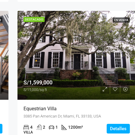
DESTACADO
R
EN VENTA
S/1,599,000
S/15,000/sq ft
Equestrian Villa
3385 Pan American Dr, Miami, FL 33133, USA
4
2
1
1200
m²
Detalles
VILLA