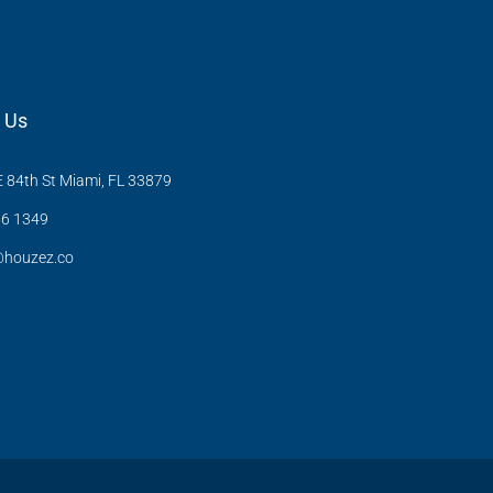
 Us
 84th St Miami, FL 33879
6 1349
@houzez.co