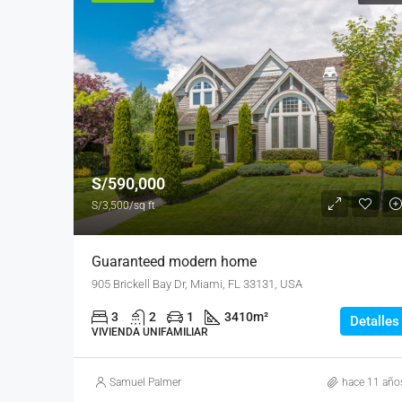
S/590,000
S/3,500/sq ft
Guaranteed modern home
905 Brickell Bay Dr, Miami, FL 33131, USA
3
2
1
3410
m²
Detalles
VIVIENDA UNIFAMILIAR
Samuel Palmer
hace 11 año