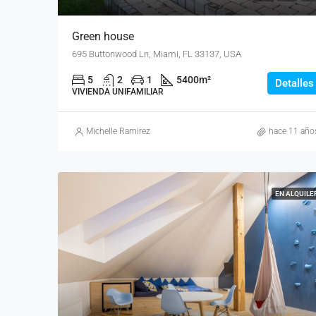
Green house
695 Buttonwood Ln, Miami, FL 33137, USA
5
2
1
5400
m²
Detalles
VIVIENDA UNIFAMILIAR
Michelle Ramirez
hace 11 año
EN ALQUILE